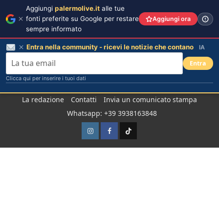
Aggiungi
palermolive.it
alle tue
fonti preferite su Google per restare
Aggiungi ora
sempre informato
Entra nella community - ricevi le notizie che contano
IA
Entra
Clicca qui per inserire i tuoi dati
Salta
La redazione
Contatti
Invia un comunicato stampa
al
Whatsapp: +39 3938163848
contenuto
Instagram
Facebook
TikTok