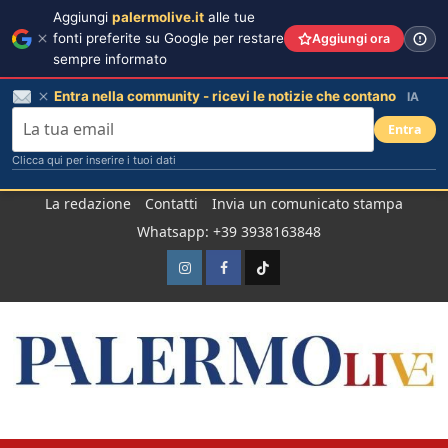
Aggiungi
palermolive.it
alle tue
fonti preferite su Google per restare
Aggiungi ora
sempre informato
Entra nella community - ricevi le notizie che contano
IA
Entra
Clicca qui per inserire i tuoi dati
Salta
La redazione
Contatti
Invia un comunicato stampa
al
Whatsapp: +39 3938163848
contenuto
Instagram
Facebook
TikTok