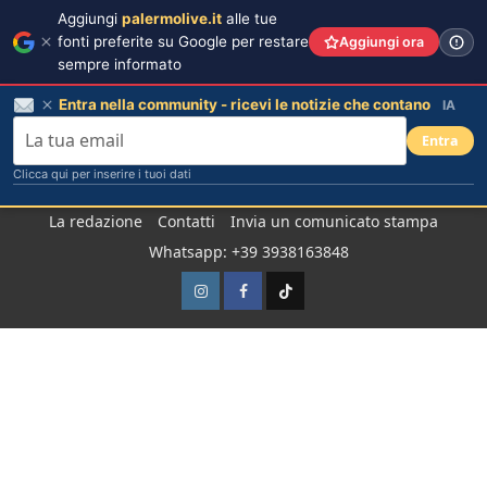
Aggiungi
palermolive.it
alle tue
fonti preferite su Google per restare
Aggiungi ora
sempre informato
Entra nella community - ricevi le notizie che contano
IA
Entra
Clicca qui per inserire i tuoi dati
Salta
La redazione
Contatti
Invia un comunicato stampa
al
Whatsapp: +39 3938163848
contenuto
Instagram
Facebook
TikTok