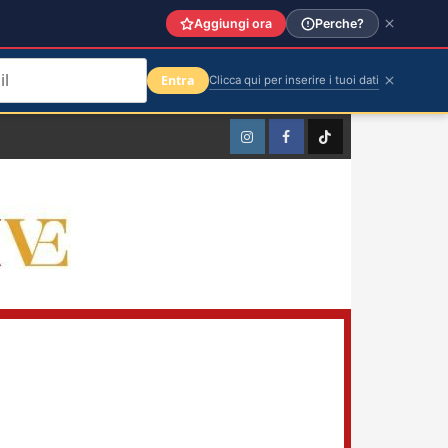
Aggiungi ora
Perche?
Entra
Clicca qui per inserire i tuoi dati
Instagram
Facebook
TikTok