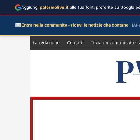
Aggiungi
palermolive.it
alle tue fonti preferite su Google 
Entra nella community - ricevi le notizie che contano
IA
N
Salta
La redazione
Contatti
Invia un comunicato s
al
contenuto