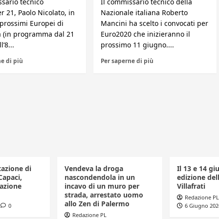
ssario tecnico
Il commissario tecnico della
r 21, Paolo Nicolato, in
Nazionale italiana Roberto
 prossimi Europei di
Mancini ha scelto i convocati per
a (in programma dal 21
Euro2020 che inizieranno il
’8...
prossimo 11 giugno....
e di più
Per saperne di più
tazione di
Vendeva la droga
Il 13 e 14 gi
Capaci,
nascondendola in un
edizione dell
azione
incavo di un muro per
Villafrati
strada, arrestato uomo
Redazione PL
allo Zen di Palermo
0
6 Giugno 202
Redazione PL