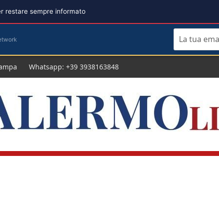
per restare sempre informato
etwork
tampa
Whatsapp: +39 3938163848