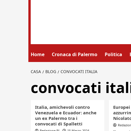
Home
Cronaca di Palermo
Politica
CASA
BLOG
CONVOCATI ITALIA
convocati ital
Italia, amichevoli contro
Europei 
Venezuela e Ecuador: anche
azzurrin
un ex Palermo tra i
Nicolat
convocati di Spalletti
Redazio
Redazione PL
15 Marzo 2024