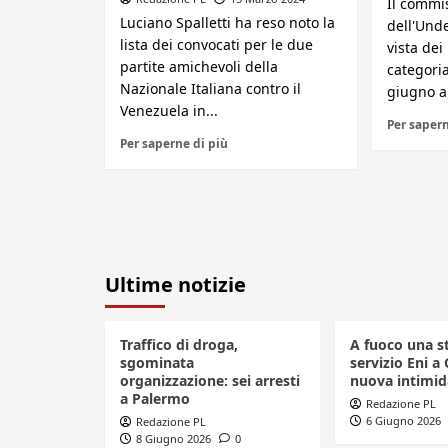
Il commi
Luciano Spalletti ha reso noto la
dell'Unde
lista dei convocati per le due
vista dei
partite amichevoli della
categori
Nazionale Italiana contro il
giugno all
Venezuela in...
Per sapern
Per saperne di più
Ultime notizie
Traffico di droga,
A fuoco una s
sgominata
servizio Eni a 
organizzazione: sei arresti
nuova intimid
a Palermo
Redazione PL
6 Giugno 2026
Redazione PL
8 Giugno 2026
0