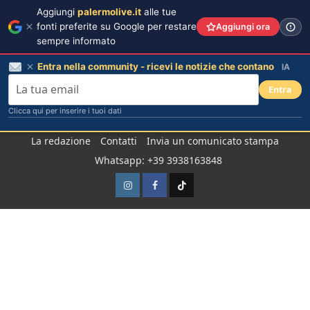
Aggiungi
palermolive.it
alle tue
fonti preferite su Google per restare
Aggiungi ora
sempre informato
Entra nella community - ricevi le notizie che contano
IA
Entra
Clicca qui per inserire i tuoi dati
Salta
La redazione
Contatti
Invia un comunicato stampa
al
Whatsapp: +39 3938163848
contenuto
Instagram
Facebook
TikTok