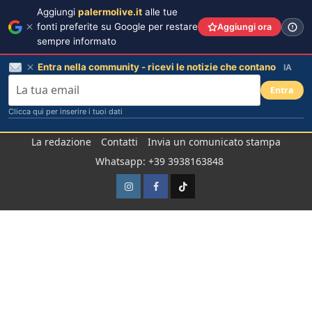
Aggiungi
palermolive.it
alle tue
fonti preferite su Google per restare
Aggiungi ora
sempre informato
Entra nella community - ricevi le notizie che contano
IA
Entra
Clicca qui per inserire i tuoi dati
Salta
La redazione
Contatti
Invia un comunicato stampa
al
Whatsapp: +39 3938163848
contenuto
Instagram
Facebook
TikTok