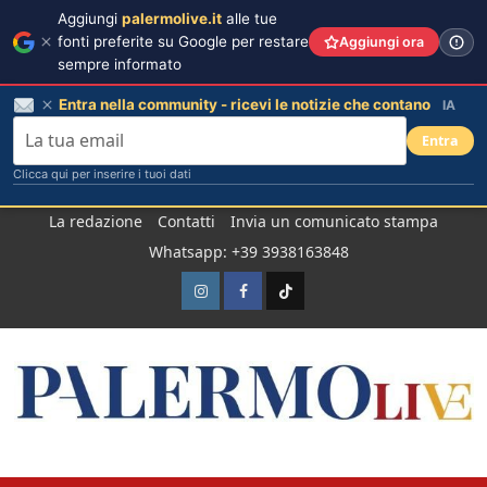
Aggiungi
palermolive.it
alle tue
fonti preferite su Google per restare
Aggiungi ora
sempre informato
Entra nella community - ricevi le notizie che contano
IA
Entra
Clicca qui per inserire i tuoi dati
Salta
La redazione
Contatti
Invia un comunicato stampa
al
Whatsapp: +39 3938163848
contenuto
Instagram
Facebook
TikTok