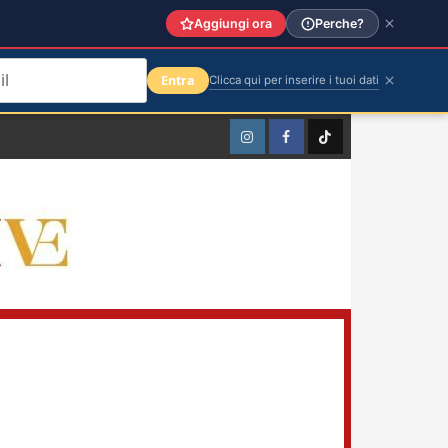
Aggiungi ora
Perche?
Entra
Clicca qui per inserire i tuoi dati
Instagram
Facebook
TikTok