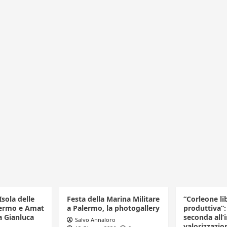
Isola delle
Festa della Marina Militare
“Corleone li
ermo e Amat
a Palermo, la photogallery
produttiva”:
a Gianluca
seconda all’
Salvo Annaloro
valorizzazio