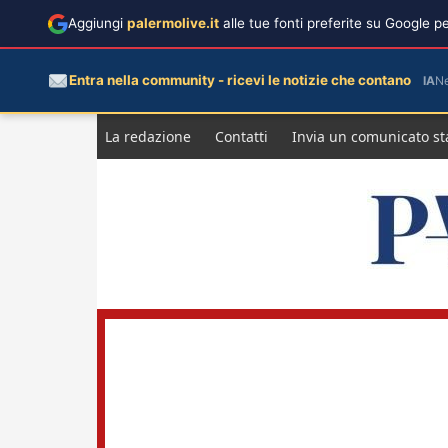
Aggiungi
palermolive.it
alle tue fonti preferite su Google 
Entra nella community - ricevi le notizie che contano
IA
N
Salta
La redazione
Contatti
Invia un comunicato s
al
contenuto