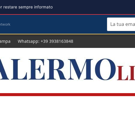
per restare sempre informato
etwork
tampa
Whatsapp: +39 3938163848