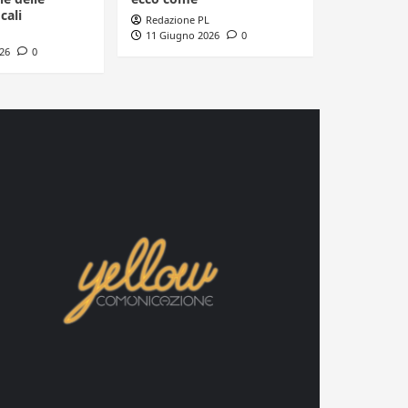
cali
Redazione PL
11 Giugno 2026
0
26
0