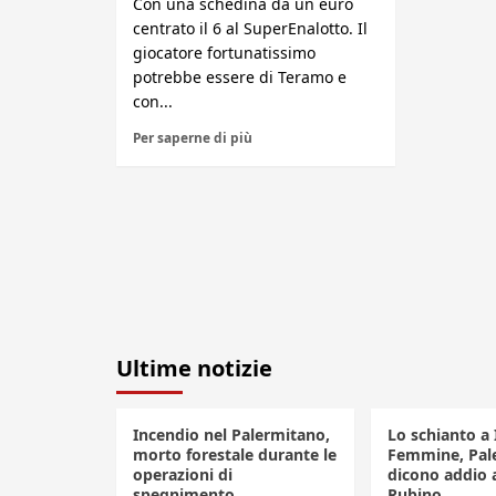
Con una schedina da un euro
centrato il 6 al SuperEnalotto. Il
giocatore fortunatissimo
potrebbe essere di Teramo e
con...
Per saperne di più
Ultime notizie
Incendio nel Palermitano,
Lo schianto a 
morto forestale durante le
Femmine, Pal
operazioni di
dicono addio 
spegnimento
Rubino