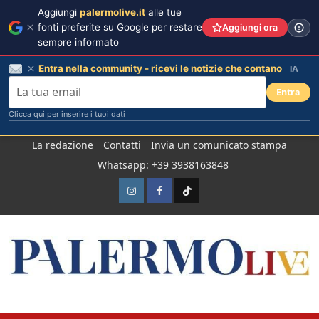
Aggiungi
palermolive.it
alle tue
fonti preferite su Google per restare
Aggiungi ora
sempre informato
Entra nella community - ricevi le notizie che contano
IA
Entra
Clicca qui per inserire i tuoi dati
Salta
La redazione
Contatti
Invia un comunicato stampa
al
Whatsapp: +39 3938163848
contenuto
Instagram
Facebook
TikTok