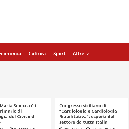
Economia
Cultura
Sport
Altre
 Maria Smecca è il
Congresso siciliano di
rimario di
“Cardiologia e Cardiologia
gia del Civico di
Riabilitativa”: esperti del
o
settore da tutta Italia
ne PL
6 Giugno 2023
Redazione PL
19 Gennaio 2023