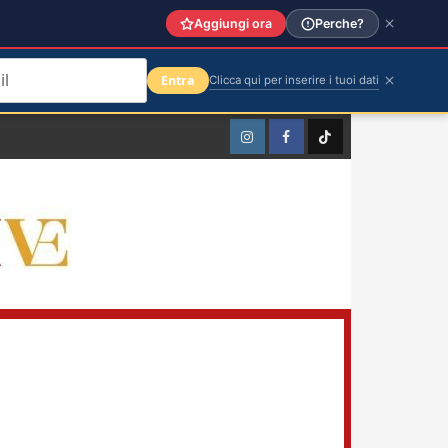
Aggiungi ora
Perche?
Entra
Clicca qui per inserire i tuoi dati
Instagram
Facebook
TikTok