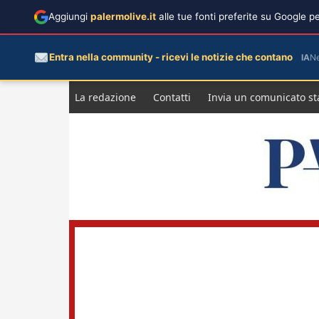
Aggiungi
palermolive.it
alle tue fonti preferite su Google 
Entra nella community - ricevi le notizie che contano
IA
N
Salta
La redazione
Contatti
Invia un comunicato s
al
contenuto