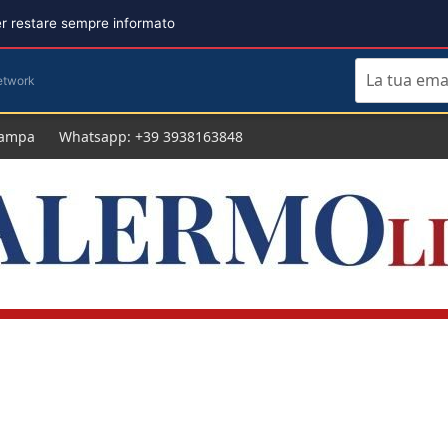
per restare sempre informato
etwork
tampa
Whatsapp: +39 3938163848