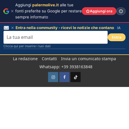
Aggiungi
palermolive.it
alle tue
fonti preferite su Google per restare
Aggiungi ora
sempre informato
Entra nella community - ricevi le notizie che contano
IA
Entra
Clicca qui per inserire i tuoi dati
Salta
La redazione
Contatti
Invia un comunicato stampa
al
Whatsapp: +39 3938163848
contenuto
Instagram
Facebook
TikTok