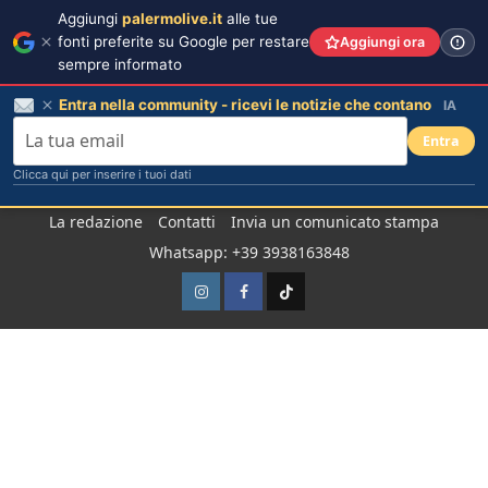
Aggiungi
palermolive.it
alle tue
fonti preferite su Google per restare
Aggiungi ora
sempre informato
Entra nella community - ricevi le notizie che contano
IA
Entra
Clicca qui per inserire i tuoi dati
Salta
La redazione
Contatti
Invia un comunicato stampa
al
Whatsapp: +39 3938163848
contenuto
Instagram
Facebook
TikTok