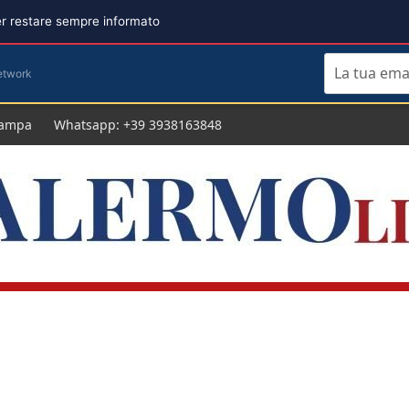
per restare sempre informato
etwork
tampa
Whatsapp: +39 3938163848