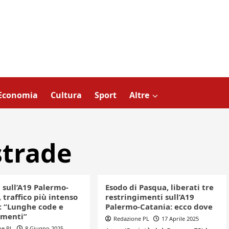
Economia
Cultura
Sport
Altre
strade
 sull’A19 Palermo-
Esodo di Pasqua, liberati tre
 traffico più intenso
restringimenti sull’A19
5: “Lunghe code e
Palermo-Catania: ecco dove
amenti”
Redazione PL
17 Aprile 2025
ne PL
8 Giugno 2025