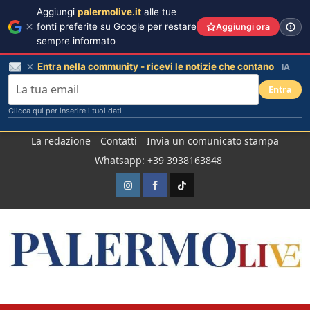
Aggiungi
palermolive.it
alle tue
fonti preferite su Google per restare
Aggiungi ora
sempre informato
Entra nella community - ricevi le notizie che contano
IA
Entra
Clicca qui per inserire i tuoi dati
Salta
La redazione
Contatti
Invia un comunicato stampa
al
Whatsapp: +39 3938163848
contenuto
Instagram
Facebook
TikTok