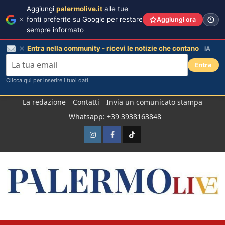
Aggiungi
palermolive.it
alle tue
fonti preferite su Google per restare
Aggiungi ora
sempre informato
Entra nella community - ricevi le notizie che contano
IA
Entra
Clicca qui per inserire i tuoi dati
Salta
La redazione
Contatti
Invia un comunicato stampa
al
Whatsapp: +39 3938163848
contenuto
Instagram
Facebook
TikTok