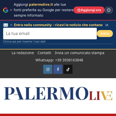
Aggiungi
palermolive.it
alle tue
fonti preferite su Google per restare
Aggiungi ora
sempre informato
Entra nella community - ricevi le notizie che contano
IA
Entra
Clicca qui per inserire i tuoi dati
Salta
La redazione
Contatti
Invia un comunicato stampa
al
Whatsapp: +39 3938163848
contenuto
Instagram
Facebook
TikTok