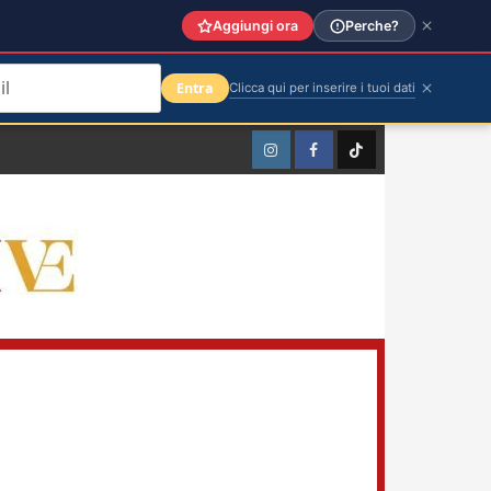
Aggiungi ora
Perche?
Entra
Clicca qui per inserire i tuoi dati
Instagram
Facebook
TikTok