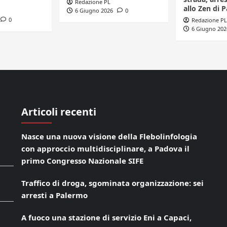
Redazione PL
allo Zen di 
6 Giugno 2026
0
0
Redazione PL
6 Giugno 202
Articoli recenti
Nasce una nuova visione della Flebolinfologia
con approccio multidisciplinare, a Padova il
primo Congresso Nazionale SIFE
Traffico di droga, sgominata organizzazione: sei
arresti a Palermo
A fuoco una stazione di servizio Eni a Capaci,