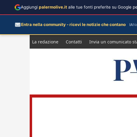
Aggiungi
palermolive.it
alle tue fonti preferite su Google 
Entra nella community - ricevi le notizie che contano
IA
N
Salta
La redazione
Contatti
Invia un comunicato s
al
contenuto