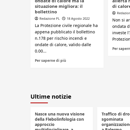
ondate di calore ma la
allerta
situazione migliora: il
di calor
bollettino
Redazio
Redazione PL
18 Agosto 2022
Non si a
La Protezione civile regionale ha
ondata d
appena pubblicato il bollettino
investe l
n.178 per rischio incendi e
Protezion
ondate di calore, valido dalle
Per sapern
0.00...
Per saperne di più
Ultime notizie
Nasce una nuova visione
Traffico di dro
della Flebolinfologia con
sgominata
approccio
organizzazione
multidisciplinare, a
a Palermo