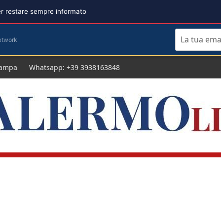
per restare sempre informato
etwork
tampa
Whatsapp: +39 3938163848