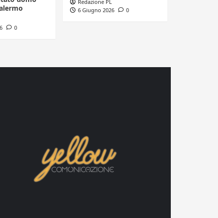
Redazione PL
Palermo
6 Giugno 2026
0
6
0