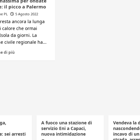
 massima per ondate
e: il picco a Palermo
ne PL
5 Agosto 2022
rresta ancora la lunga
i calore che ormai
'Isola da giorni. La
e civile regionale ha...
e di più
ga,
A fuoco una stazione di
Vendeva la 
servizio Eni a Capaci,
nascondendo
: sei arresti
nuova intimidazione
incavo di u
strada, arr