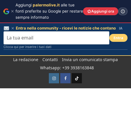
Aggiungi
palermolive.it
alle tue
fonti preferite su Google per restare
Aggiungi ora
sempre informato
Entra nella community - ricevi le notizie che contano
IA
Entra
Clicca qui per inserire i tuoi dati
Salta
La redazione
Contatti
Invia un comunicato stampa
al
Whatsapp: +39 3938163848
contenuto
Instagram
Facebook
TikTok