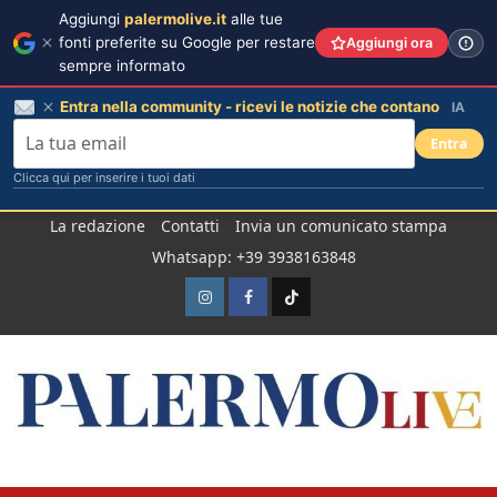
Aggiungi
palermolive.it
alle tue
fonti preferite su Google per restare
Aggiungi ora
sempre informato
Entra nella community - ricevi le notizie che contano
IA
Entra
Clicca qui per inserire i tuoi dati
Salta
La redazione
Contatti
Invia un comunicato stampa
al
Whatsapp: +39 3938163848
contenuto
Instagram
Facebook
TikTok