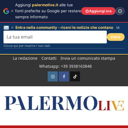
Aggiungi
palermolive.it
alle tue
fonti preferite su Google per restare
Aggiungi ora
sempre informato
Entra nella community - ricevi le notizie che contano
IA
Entra
Clicca qui per inserire i tuoi dati
Salta
La redazione
Contatti
Invia un comunicato stampa
al
Whatsapp: +39 3938163848
contenuto
Instagram
Facebook
TikTok