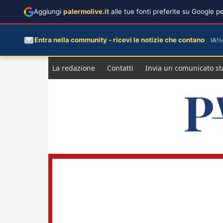
Aggiungi
palermolive.it
alle tue fonti preferite su Google 
Entra nella community - ricevi le notizie che contano
IA
N
Salta
La redazione
Contatti
Invia un comunicato s
al
contenuto