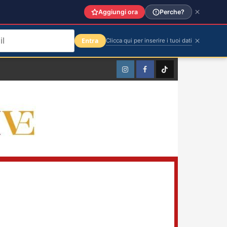
Aggiungi ora
Perche?
Entra
Clicca qui per inserire i tuoi dati
Instagram
Facebook
TikTok