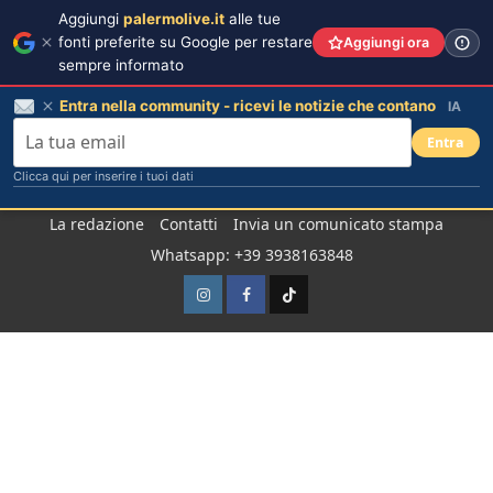
Aggiungi
palermolive.it
alle tue
fonti preferite su Google per restare
Aggiungi ora
sempre informato
Entra nella community - ricevi le notizie che contano
IA
Entra
Clicca qui per inserire i tuoi dati
Salta
La redazione
Contatti
Invia un comunicato stampa
al
Whatsapp: +39 3938163848
contenuto
Instagram
Facebook
TikTok