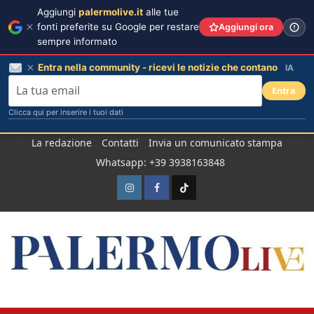
Aggiungi
palermolive.it
alle tue
fonti preferite su Google per restare
Aggiungi ora
sempre informato
Entra nella community - ricevi le notizie che contano
IA
Entra
Clicca qui per inserire i tuoi dati
Salta
La redazione
Contatti
Invia un comunicato stampa
al
Whatsapp: +39 3938163848
contenuto
Instagram
Facebook
TikTok