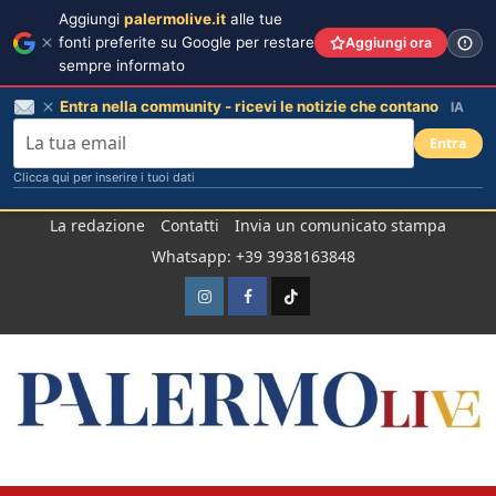
Aggiungi
palermolive.it
alle tue
fonti preferite su Google per restare
Aggiungi ora
sempre informato
Entra nella community - ricevi le notizie che contano
IA
Entra
Clicca qui per inserire i tuoi dati
Salta
La redazione
Contatti
Invia un comunicato stampa
al
Whatsapp: +39 3938163848
contenuto
Instagram
Facebook
TikTok