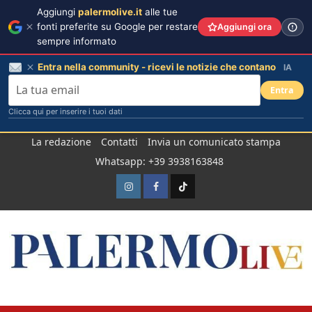
Aggiungi
palermolive.it
alle tue
fonti preferite su Google per restare
Aggiungi ora
sempre informato
Entra nella community - ricevi le notizie che contano
IA
Entra
Clicca qui per inserire i tuoi dati
Salta
La redazione
Contatti
Invia un comunicato stampa
al
Whatsapp: +39 3938163848
contenuto
Instagram
Facebook
TikTok