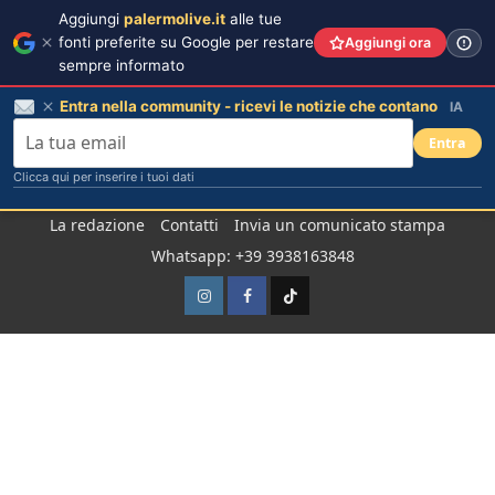
Aggiungi
palermolive.it
alle tue
fonti preferite su Google per restare
Aggiungi ora
sempre informato
Entra nella community - ricevi le notizie che contano
IA
Entra
Clicca qui per inserire i tuoi dati
Salta
La redazione
Contatti
Invia un comunicato stampa
al
Whatsapp: +39 3938163848
contenuto
Instagram
Facebook
TikTok