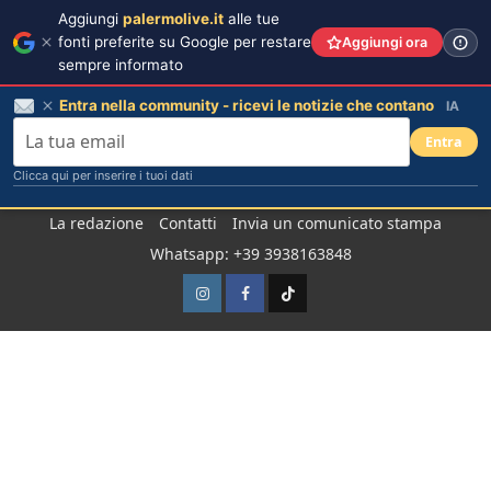
Aggiungi
palermolive.it
alle tue
fonti preferite su Google per restare
Aggiungi ora
sempre informato
Entra nella community - ricevi le notizie che contano
IA
Entra
Clicca qui per inserire i tuoi dati
Salta
La redazione
Contatti
Invia un comunicato stampa
al
Whatsapp: +39 3938163848
contenuto
Instagram
Facebook
TikTok