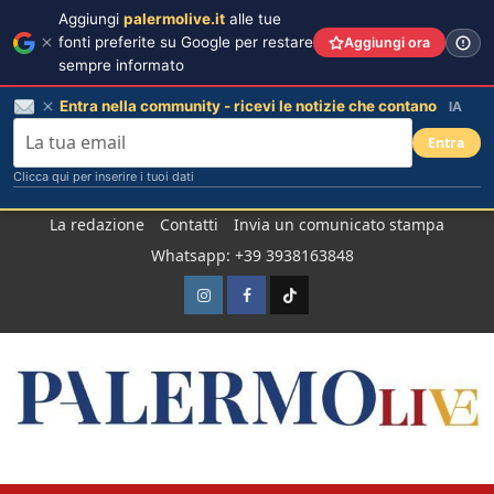
Aggiungi
palermolive.it
alle tue
fonti preferite su Google per restare
Aggiungi ora
sempre informato
Entra nella community - ricevi le notizie che contano
IA
Entra
Clicca qui per inserire i tuoi dati
Salta
La redazione
Contatti
Invia un comunicato stampa
al
Whatsapp: +39 3938163848
contenuto
Instagram
Facebook
TikTok