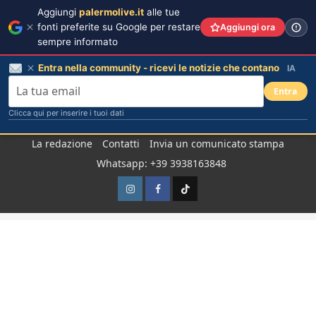
Aggiungi
palermolive.it
alle tue
fonti preferite su Google per restare
Aggiungi ora
sempre informato
Entra nella community - ricevi le notizie che contano
IA
Entra
Clicca qui per inserire i tuoi dati
Salta
La redazione
Contatti
Invia un comunicato stampa
al
Whatsapp: +39 3938163848
contenuto
Instagram
Facebook
TikTok