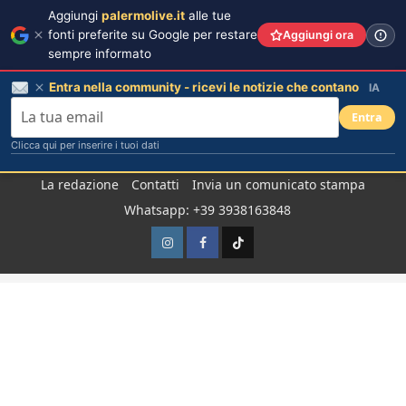
Aggiungi
palermolive.it
alle tue
fonti preferite su Google per restare
Aggiungi ora
sempre informato
Entra nella community - ricevi le notizie che contano
IA
Entra
Clicca qui per inserire i tuoi dati
Salta
La redazione
Contatti
Invia un comunicato stampa
al
Whatsapp: +39 3938163848
contenuto
Instagram
Facebook
TikTok