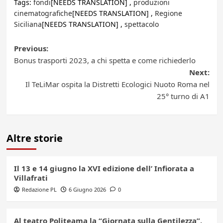
Tags:
fondi
[NEEDS TRANSLATION] ,
produzioni
cinematografiche
[NEEDS TRANSLATION] ,
Regione
Siciliana
[NEEDS TRANSLATION] ,
spettacolo
Post
Previous:
Bonus trasporti 2023, a chi spetta e come richiederlo
navigation
Next:
Il TeLiMar ospita la Distretti Ecologici Nuoto Roma nel
25° turno di A1
Altre storie
Il 13 e 14 giugno la XVI edizione dell’ Infiorata a
Villafrati
Redazione PL
6 Giugno 2026
0
Al teatro Politeama la “Giornata sulla Gentilezza”,