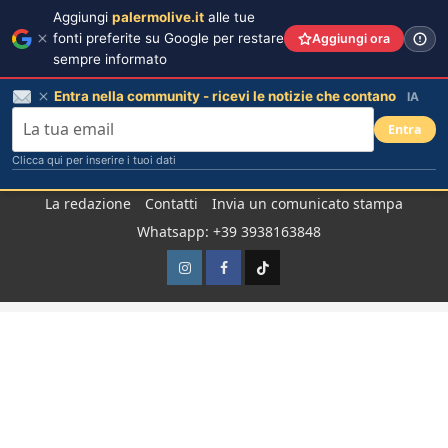
Aggiungi
palermolive.it
alle tue
fonti preferite su Google per restare
Aggiungi ora
sempre informato
Entra nella community - ricevi le notizie che contano
IA
Entra
Clicca qui per inserire i tuoi dati
Salta
La redazione
Contatti
Invia un comunicato stampa
al
Whatsapp: +39 3938163848
contenuto
Instagram
Facebook
TikTok