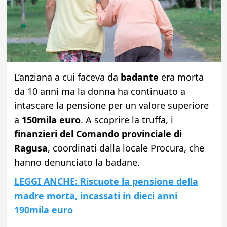
L’anziana a cui faceva da
badante
era morta
da 10 anni ma la donna ha continuato a
intascare la pensione per un valore superiore
a
150mila euro
. A scoprire la truffa, i
finanzieri del Comando provinciale di
Ragusa
, coordinati dalla locale Procura, che
hanno denunciato la badane.
LEGGI ANCHE: Riscuote la pensione della
madre morta, incassati in dieci anni
190mila euro