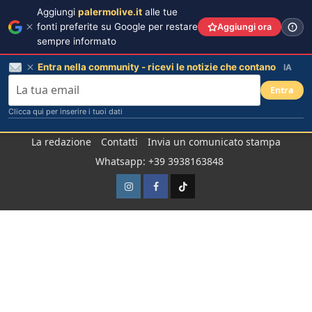
Aggiungi
palermolive.it
alle tue
fonti preferite su Google per restare
Aggiungi ora
sempre informato
Entra nella community - ricevi le notizie che contano
IA
Entra
Clicca qui per inserire i tuoi dati
Salta
La redazione
Contatti
Invia un comunicato stampa
al
Whatsapp: +39 3938163848
contenuto
Instagram
Facebook
TikTok