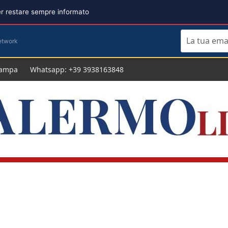
per restare sempre informato
etwork
tampa
Whatsapp: +39 3938163848