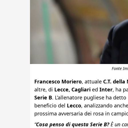
Fonte Im
Francesco Moriero
, attuale
C.T. dell
altre, di
Lecce,
Cagliari
ed
Inter
, ha p
Serie B
. L’allenatore pugliese ha detto
beneficio del
Lecco
, analizzando anche
prossima avversaria dei rosa in campio
“
Cosa penso di questa Serie B?
È un cam