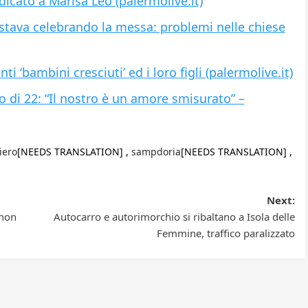
icato a Marisa Leo (palermolive.it)
 stava celebrando la messa: problemi nelle chiese
ti ‘bambini cresciuti’ ed i loro figli (palermolive.it)
 di 22: “Il nostro è un amore smisurato” –
iero
[NEEDS TRANSLATION] ,
sampdoria
[NEEDS TRANSLATION] ,
Next:
 non
Autocarro e autorimorchio si ribaltano a Isola delle
Femmine, traffico paralizzato