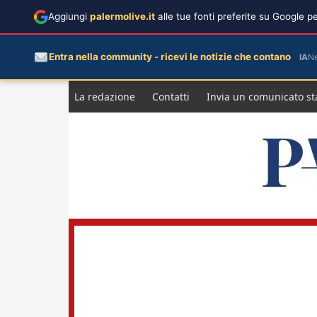
Aggiungi
palermolive.it
alle tue fonti preferite su Google 
Entra nella community - ricevi le notizie che contano
IA
N
Salta
La redazione
Contatti
Invia un comunicato s
al
contenuto