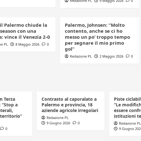
Redazione PL
9 Maggio 2026
0
 il Palermo chiude la
Palermo, Johnsen: “Molto
 season con una
contento, anche se ci ho
a: vince il Venezia 2-0
messo un po’ troppo tempo
per segnare il mio primo
ne PL
8 Maggio 2026
0
gol”
Redazione PL
2 Maggio 2026
0
in Terza
Contrasto al caporalato a
Piste ciclabi
: “Stop a
Palermo e provincia, 18
“Le modific
terali,
aziende agricole irregolari
essere confr
 territorio”
istituzioni te
Redazione PL
9 Giugno 2026
0
Redazione PL
0
9 Giugno 202