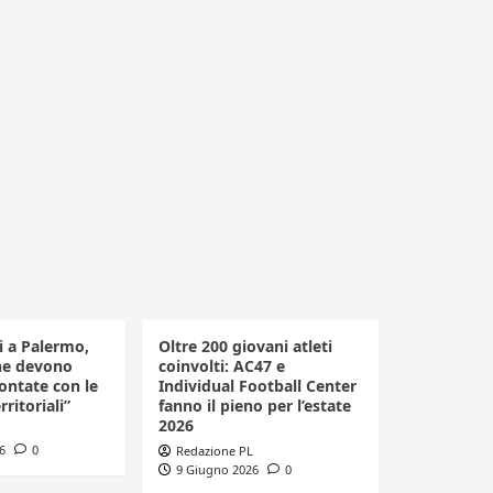
li a Palermo,
Oltre 200 giovani atleti
he devono
coinvolti: AC47 e
ontate con le
Individual Football Center
rritoriali”
fanno il pieno per l’estate
2026
6
0
Redazione PL
9 Giugno 2026
0