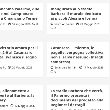
anchina Palermo, due
Inaugurato allo stadio
e nel Campionato
Barbera il murale dedicato
o a Chianciano Terme
ai piccoli Alessia e Joshua
ne PL
5 Giugno 2026
0
Salvo Annaloro
21 Maggio 2026
0
 vittoria amara per il
Catanzaro – Palermo, le
: 2-0 al Catanzaro
pagelle: vergogna collettiva,
a, svanisce il sogno
non si salva nessuno (Inzaghi
compreso)
ne PL
20 Maggio 2026
Emanuele Termini
17 Maggio 2026
0
, allenamento a
Lo stadio Barbera che verrà,
erte al Barbera: la
il Palermo presenta i
lery
documenti del progetto alla
Regione: i dettagli
nnaloro
12 Maggio 2026