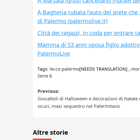
A Marsala ignoti cancellano murale ded
A Bagheria rubata l’auto del prete che
di Palermo (palermolive.it)
Città dei ragazzi, in coda per entrare tan
Mamma di 53 anni sposa figlio adottivo
PalermoLive
Tags:
lecco-palermo
[NEEDS TRANSLATION] ,
mor
Serie b
Post
Previous:
Giocattoli di Halloween e decorazioni di Natale
navigation
sicuri, maxi sequestro nel Palermitano
Altre storie