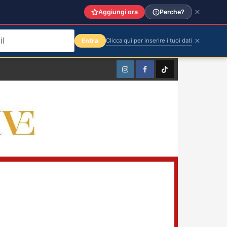
Aggiungi ora
Perche?
Entra
Clicca qui per inserire i tuoi dati
Instagram
Facebook
TikTok