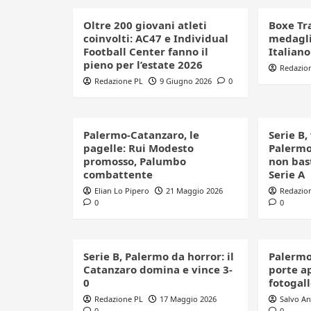
Oltre 200 giovani atleti
Boxe Tr
coinvolti: AC47 e Individual
medagli
Football Center fanno il
Italian
pieno per l’estate 2026
Redazio
Redazione PL
9 Giugno 2026
0
Palermo-Catanzaro, le
Serie B,
pagelle: Rui Modesto
Palermo
promosso, Palumbo
non bast
combattente
Serie A
Elian Lo Pipero
21 Maggio 2026
Redazio
0
0
Serie B, Palermo da horror: il
Palermo
Catanzaro domina e vince 3-
porte ap
0
fotogal
Redazione PL
17 Maggio 2026
Salvo A
0
0