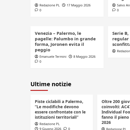
Redazione PL
17 Maggio 2026
Salvo A
0
0
Venezia – Palermo, le
Serie B,
pagelle: Palumbo in grande
regular
forma, Joronen evita il
sconfitt
peggio
Redazio
Emanuele Termini
8 Maggio 2026
0
Ultime notizie
Piste ciclabili a Palermo,
Oltre 200 giov
“Le modifiche devono
coinvolti: AC4
essere confrontate con le
Individual Foo
istituzioni territoriali”
fanno il pieno 
2026
Redazione PL
9 Giugno 2026
0
Redazione PL