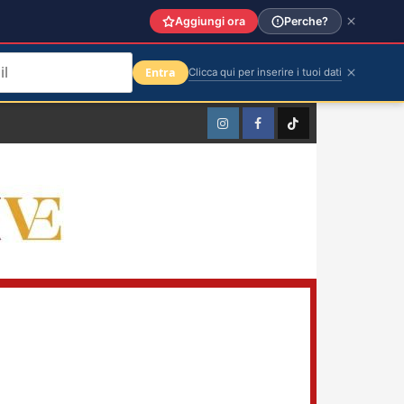
Aggiungi ora
Perche?
Entra
Clicca qui per inserire i tuoi dati
Instagram
Facebook
TikTok