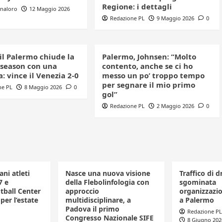
Regione: i dettagli
nnaloro
12 Maggio 2026
Redazione PL
9 Maggio 2026
0
 il Palermo chiude la
Palermo, Johnsen: “Molto
 season con una
contento, anche se ci ho
a: vince il Venezia 2-0
messo un po’ troppo tempo
per segnare il mio primo
ne PL
8 Maggio 2026
0
gol”
Redazione PL
2 Maggio 2026
0
ani atleti
Nasce una nuova visione
Traffico di d
7 e
della Flebolinfologia con
sgominata
tball Center
approccio
organizzazio
per l’estate
multidisciplinare, a
a Palermo
Padova il primo
Redazione PL
Congresso Nazionale SIFE
8 Giugno 202