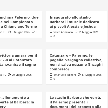
anchina Palermo, due
Inaugurato allo stadio
e nel Campionato
Barbera il murale dedicato
o a Chianciano Terme
ai piccoli Alessia e Joshua
ne PL
5 Giugno 2026
0
Salvo Annaloro
21 Maggio 2026
0
 vittoria amara per il
Catanzaro – Palermo, le
: 2-0 al Catanzaro
pagelle: vergogna collettiva,
a, svanisce il sogno
non si salva nessuno (Inzaghi
compreso)
ne PL
20 Maggio 2026
Emanuele Termini
17 Maggio 2026
0
, allenamento a
Lo stadio Barbera che verrà,
erte al Barbera: la
il Palermo presenta i
lery
documenti del progetto alla