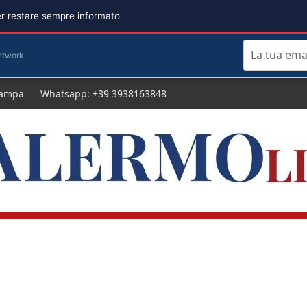
per restare sempre informato
etwork
tampa
Whatsapp: +39 3938163848