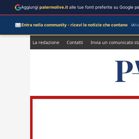
Aggiungi
palermolive.it
alle tue fonti preferite su Google 
Entra nella community - ricevi le notizie che contano
IA
N
Salta
La redazione
Contatti
Invia un comunicato s
al
contenuto