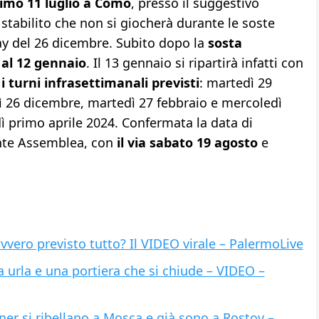
simo 11 luglio a Como
, presso il suggestivo
stabilito che non si giocherà durante le soste
ay del 26 dicembre. Subito dopo la
sosta
 al 12 gennaio
. Il 13 gennaio si ripartirà infatti con
 i turni infrasettimanali previsti
: martedì 29
 26 dicembre, martedì 27 febbraio e mercoledì
ì primo aprile 2024. Confermata la data di
ente Assemblea, con
il via sabato 19 agosto
e
vvero previsto tutto? Il VIDEO virale – PalermoLive
 urla e una portiera che si chiude – VIDEO –
ner si ribellano a Mosca e già sono a Rostov –