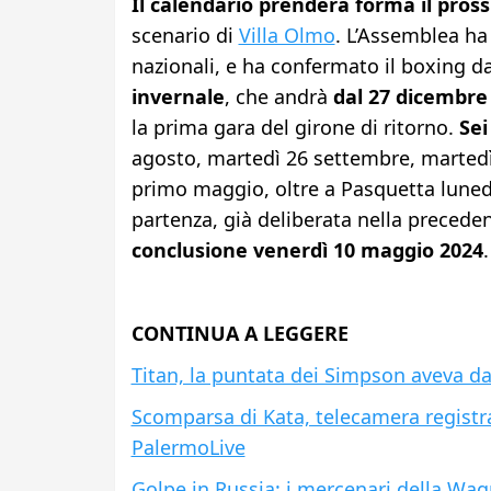
Il calendario prenderà forma il pros
scenario di
Villa Olmo
. L’Assemblea ha 
nazionali, e ha confermato il boxing d
invernale
, che andrà
dal 27 dicembre
la prima gara del girone di ritorno.
Sei
agosto, martedì 26 settembre, martedì
primo maggio, oltre a Pasquetta luned
partenza, già deliberata nella preced
conclusione venerdì 10 maggio 2024
.
CONTINUA A LEGGERE
Titan, la puntata dei Simpson aveva da
Scomparsa di Kata, telecamera registra
PalermoLive
Golpe in Russia: i mercenari della Wag