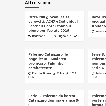
Altre storie
Oltre 200 giovani atleti
Boxe Tr
coinvolti: AC47 e Individual
medagli
Football Center fanno il
Italian
pieno per l’estate 2026
Redazio
Redazione PL
9 Giugno 2026
0
Palermo-Catanzaro, le
Serie B,
pagelle: Rui Modesto
Palermo
promosso, Palumbo
non bast
combattente
Serie A
Elian Lo Pipero
21 Maggio 2026
Redazio
0
0
Serie B, Palermo da horror: il
Palermo
Catanzaro domina e vince 3-
porte ap
0
fotogal