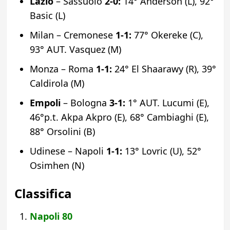
Lazio
– Sassuolo
2-0:
14° Anderson (L), 92°
Basic (L)
Milan – Cremonese
1-1:
77° Okereke (C),
93° AUT. Vasquez (M)
Monza – Roma
1-1:
24° El Shaarawy (R), 39°
Caldirola (M)
Empoli
– Bologna
3-1:
1° AUT. Lucumi (E),
46°p.t. Akpa Akpro (E), 68° Cambiaghi (E),
88° Orsolini (B)
Udinese – Napoli
1-1:
13° Lovric (U), 52°
Osimhen (N)
Classifica
Napoli
80