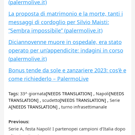
(palermolive.it)
La proposta di matrimonio e la morte, tanti i
messaggi di cordoglio per Silvio Maisti:
“Sembra impossibile” (palermolive.it)
Diciannovenne muore in ospedale, era stato
operato per un’appendicite: indagini in corso
(palermolive.it)
Bonus tende da sole e zanzariere 2023: cos’è e
come richiederlo – PalermoLive
Tags:
33^ giornata
[NEEDS TRANSLATION] ,
Napoli
[NEEDS
TRANSLATION] ,
scudetto
[NEEDS TRANSLATION] ,
Serie
A
[NEEDS TRANSLATION] ,
turno infrasettimanale
Post
Previous:
Serie A, festa Napoli! I partenopei campioni d’Italia dopo