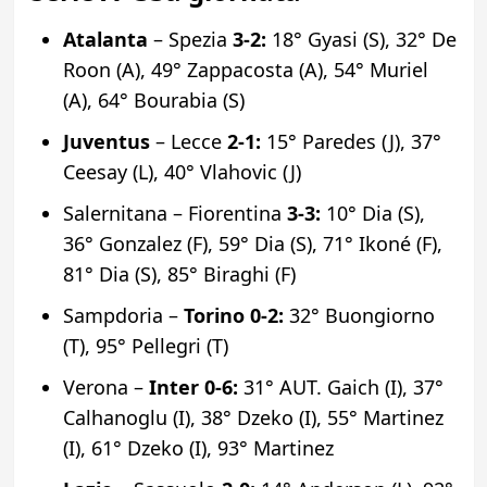
Atalanta
– Spezia
3-2:
18° Gyasi (S), 32° De
Roon (A), 49° Zappacosta (A), 54° Muriel
(A), 64° Bourabia (S)
Juventus
– Lecce
2-1:
15° Paredes (J), 37°
Ceesay (L), 40° Vlahovic (J)
Salernitana – Fiorentina
3-3:
10° Dia (S),
36° Gonzalez (F), 59° Dia (S), 71° Ikoné (F),
81° Dia (S), 85° Biraghi (F)
Sampdoria –
Torino
0-2:
32° Buongiorno
(T), 95° Pellegri (T)
Verona –
Inter
0-6:
31° AUT. Gaich (I), 37°
Calhanoglu (I), 38° Dzeko (I), 55° Martinez
(I), 61° Dzeko (I), 93° Martinez