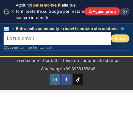
Aggiungi
palermolive.it
alle tue
fonti preferite su Google per restare
Aggiungi ora
sempre informato
Entra nella community - ricevi le notizie che contano
IA
Entra
Clicca qui per inserire i tuoi dati
Salta
La redazione
Contatti
Invia un comunicato stampa
al
Whatsapp: +39 3938163848
contenuto
Instagram
Facebook
TikTok