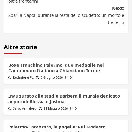
navigation
oltre trent’anni
Next:
Spari a Napoli durante la festa dello scudetto: un morto e
tre feriti
Altre storie
Boxe Tranchina Palermo, due medaglie nel
Campionato Italiano a Chianciano Terme
Redazione PL
5 Giugno 2026
0
Inaugurato allo stadio Barbera il murale dedicato
ai piccoli Alessia e Joshua
Salvo Annaloro
21 Maggio 2026
0
Palermo-Catanzaro, le pagelle: Rui Modesto