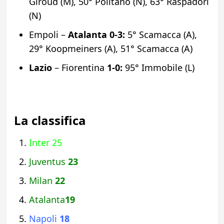
Giroud (M), 50° Politano (N), 63° Raspadori
(N)
Empoli –
Atalanta
0-3:
5° Scamacca (A),
29° Koopmeiners (A), 51° Scamacca (A)
Lazio
– Fiorentina
1-0:
95° Immobile (L)
La classifica
Inter 25
Juventus
23
Milan
22
Atalanta
19
Napoli
18