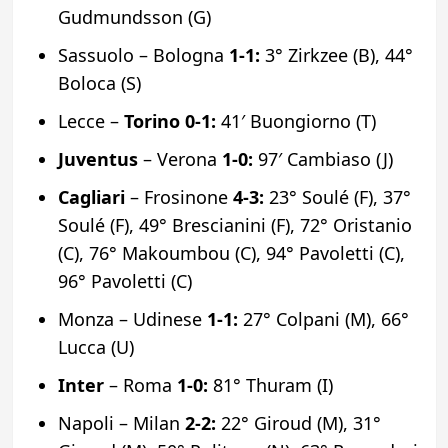
Gudmundsson (G)
Sassuolo – Bologna
1-1:
3° Zirkzee (B), 44°
Boloca (S)
Lecce –
Torino 0-1:
41′ Buongiorno (T)
Juventus
– Verona
1-0:
97′ Cambiaso (J)
Cagliari
– Frosinone
4-3:
23° Soulé (F), 37°
Soulé (F), 49° Brescianini (F), 72° Oristanio
(C), 76° Makoumbou (C), 94° Pavoletti (C),
96° Pavoletti (C)
Monza – Udinese
1-1:
27° Colpani (M), 66°
Lucca (U)
Inter
– Roma
1-0:
81° Thuram (I)
Napoli – Milan
2-2:
22° Giroud (M), 31°