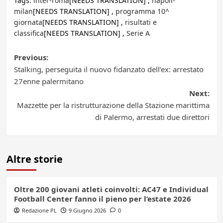
Tags:
inter-roma
[NEEDS TRANSLATION] ,
napoli-
milan
[NEEDS TRANSLATION] ,
programma 10^
giornata
[NEEDS TRANSLATION] ,
risultati e
classifica
[NEEDS TRANSLATION] ,
Serie A
Post
Previous:
Stalking, perseguita il nuovo fidanzato dell’ex: arrestato
navigation
27enne palermitano
Next:
Mazzette per la ristrutturazione della Stazione marittima
di Palermo, arrestati due direttori
Altre storie
Oltre 200 giovani atleti coinvolti: AC47 e Individual
Football Center fanno il pieno per l’estate 2026
Redazione PL
9 Giugno 2026
0