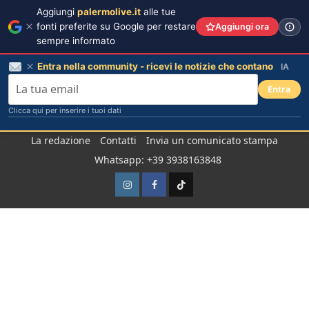
Aggiungi
palermolive.it
alle tue
fonti preferite su Google per restare
Aggiungi ora
sempre informato
Entra nella community - ricevi le notizie che contano
IA
Entra
Clicca qui per inserire i tuoi dati
Salta
La redazione
Contatti
Invia un comunicato stampa
al
Whatsapp: +39 3938163848
contenuto
Instagram
Facebook
TikTok