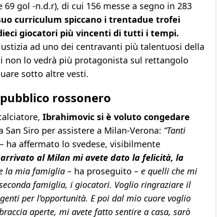
 69 gol -n.d.r), di cui 156 messe a segno in 283
suo curriculum spiccano i trentadue trofei
eci giocatori più vincenti di tutti i tempi.
tizia ad uno dei centravanti più talentuosi della
gi non lo vedrà più protagonista sul rettangolo
are sotto altre vesti.
l pubblico rossonero
calciatore,
Ibrahimovic si è voluto congedare
 San Siro per assistere a Milan-Verona:
“Tanti
– ha affermato lo svedese, visibilmente
rrivato al Milan mi avete dato la felicità, la
re la mia famiglia –
ha proseguito
– e quelli che mi
econda famiglia, i giocatori. Voglio ringraziare il
rigenti per l’opportunità. E poi dal mio cuore voglio
 braccia aperte, mi avete fatto sentire a casa, sarò