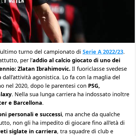
 l’ultimo turno del campionato di
Serie A 2022/23
.
tutto, per l’
addio al calcio giocato di uno dei
ntennio: Zlatan Ibrahimovic.
Il fuoriclasse svedese
a dall’attività agonistica. Lo fa con la maglia del
rno nel 2020, dopo le parentesi con
PSG,
laxy
. Nella sua lunga carriera ha indossato inoltre
ter e Barcellona
.
ni personali e successi
, ma anche da qualche
to, non gli ha impedito di giocare fino all’età di
ti siglate in carriera
, tra squadre di club e