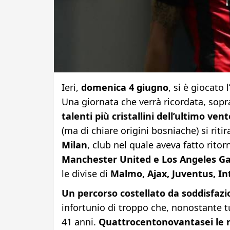
Ieri,
domenica 4 giugno
, si è giocato
Una giornata che verrà ricordata, soprat
talenti più cristallini dell’ultimo ve
(ma di chiare origini bosniache) si ritir
Milan
, club nel quale aveva fatto rito
Manchester United e Los Angeles Ga
le divise di
Malmo, Ajax, Juventus, In
Un percorso costellato da soddisfazio
infortunio di troppo che, nonostante tut
41 anni.
Quattrocentonovantasei le re