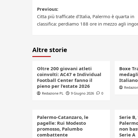
Post
Previous:
Citta più trafficate d’Italia, Palermo è quarta in
navigation
classifica: perdiamo 188 ore in mezzo agli ingo
Altre storie
Oltre 200 giovani atleti
Boxe Tr
coinvolti: AC47 e Individual
medagli
Football Center fanno il
Italian
pieno per l’estate 2026
Redazio
Redazione PL
9 Giugno 2026
0
Palermo-Catanzaro, le
Serie B,
pagelle: Rui Modesto
Palermo
promosso, Palumbo
non bast
combattente
Serie A