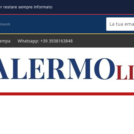
per restare sempre informato
etwork
tampa
Whatsapp: +39 3938163848