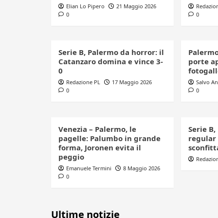
Elian Lo Pipero
21 Maggio 2026
Redazio
0
0
Serie B, Palermo da horror: il
Palermo
Catanzaro domina e vince 3-
porte ap
0
fotogal
Redazione PL
17 Maggio 2026
Salvo A
0
0
Venezia – Palermo, le
Serie B,
pagelle: Palumbo in grande
regular
forma, Joronen evita il
sconfitt
peggio
Redazio
Emanuele Termini
8 Maggio 2026
0
Ultime notizie