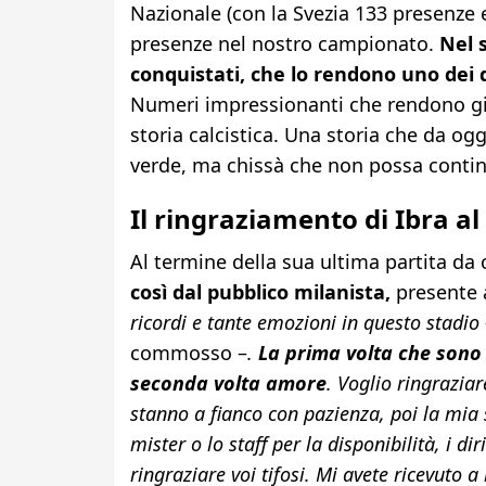
Nazionale (con la Svezia 133 presenze e
presenze nel nostro campionato.
Nel 
conquistati, che lo rendono uno dei di
Numeri impressionanti che rendono gius
storia calcistica. Una storia che da og
verde, ma chissà che non possa continu
Il ringraziamento di Ibra a
Al termine della sua ultima partita da 
così dal pubblico
milanista,
presente a
ricordi e tante emozioni in questo stadio
commosso –
.
La prima volta che sono a
seconda volta amore
. Voglio ringrazia
stanno a fianco con pazienza, poi la mia s
mister o lo staff per la disponibilità, i di
ringraziare voi tifosi. Mi avete ricevuto a