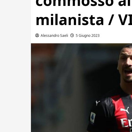
commosso al
milanista / 
Alessandro Saeli
5 Giugno 2023