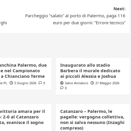
Next:
Parcheggio “salato” al porto di Palermo, paga 116
rghi
euro per due giorni: “Errore tecnico”
anchina Palermo, due
Inaugurato allo stadio
e nel Campionato
Barbera il murale dedicato
o a Chianciano Terme
ai piccoli Alessia e Joshua
ne PL
5 Giugno 2026
0
Salvo Annaloro
21 Maggio 2026
0
 vittoria amara per il
Catanzaro – Palermo, le
: 2-0 al Catanzaro
pagelle: vergogna collettiva,
a, svanisce il sogno
non si salva nessuno (Inzaghi
compreso)