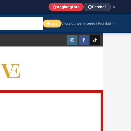
Aggiungi ora
Perche?
Entra
Clicca qui per inserire i tuoi dati
Instagram
Facebook
TikTok