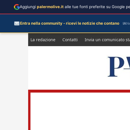
Aggiungi
palermolive.it
alle tue fonti preferite su Google 
Entra nella community - ricevi le notizie che contano
IA
N
Salta
La redazione
Contatti
Invia un comunicato s
al
contenuto