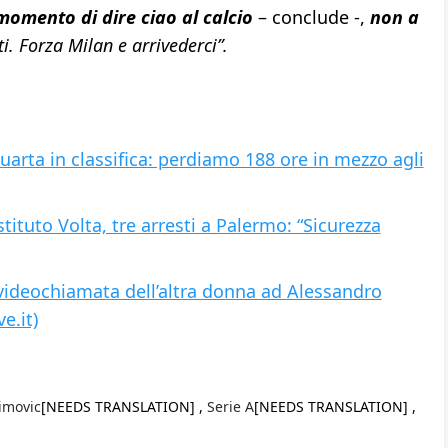
 momento di dire ciao al calcio
– conclude -,
non a
i. Forza Milan e arrivederci”.
 quarta in classifica: perdiamo 188 ore in mezzo agli
Istituto Volta, tre arresti a Palermo: “Sicurezza
 videochiamata dell’altra donna ad Alessandro
e.it)
imovic
[NEEDS TRANSLATION] ,
Serie A
[NEEDS TRANSLATION] ,