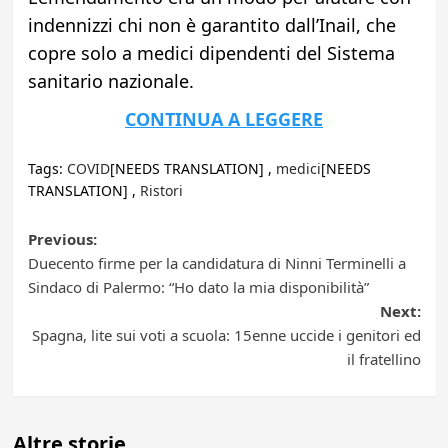
indennizzi chi non è garantito dall’Inail, che
copre solo a medici dipendenti del Sistema
sanitario nazionale.
CONTINUA A LEGGERE
Tags:
COVID
[NEEDS TRANSLATION] ,
medici
[NEEDS
TRANSLATION] ,
Ristori
Post
Previous:
Duecento firme per la candidatura di Ninni Terminelli a
navigation
Sindaco di Palermo: “Ho dato la mia disponibilità”
Next:
Spagna, lite sui voti a scuola: 15enne uccide i genitori ed
il fratellino
Altre storie