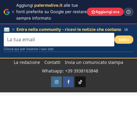
Aggiungi
palermolive.it
alle tue
fonti preferite su Google per restare
Aggiungi ora
sempre informato
Entra nella community - ricevi le notizie che contano
IA
Entra
Clicca qui per inserire i tuoi dati
Salta
La redazione
Contatti
Invia un comunicato stampa
al
Whatsapp: +39 3938163848
contenuto
Instagram
Facebook
TikTok