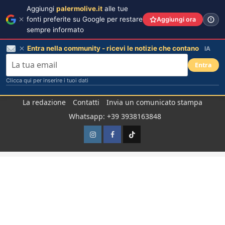
Aggiungi
palermolive.it
alle tue
fonti preferite su Google per restare
Aggiungi ora
sempre informato
Entra nella community - ricevi le notizie che contano
IA
Entra
Clicca qui per inserire i tuoi dati
Salta
La redazione
Contatti
Invia un comunicato stampa
al
Whatsapp: +39 3938163848
contenuto
Instagram
Facebook
TikTok