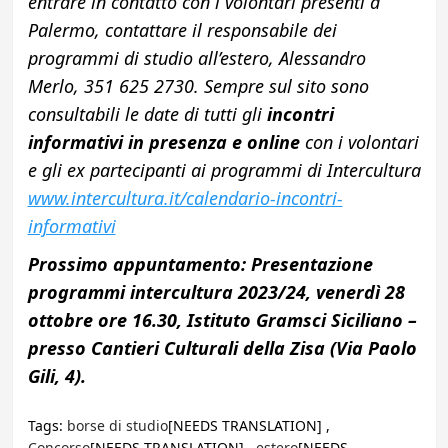
entrare in contatto con i volontari presenti a
Palermo, contattare il responsabile dei
programmi di studio all’estero,
Alessandro
Merlo, 351 625 2730.
Sempre sul sito sono
consultabili le date di tutti gli
incontri
informativi in presenza e online
con i volontari
e gli ex partecipanti ai programmi di Intercultura
www.intercultura.it/calendario-incontri-
informativi
Prossimo appuntamento: Presentazione
programmi intercultura 2023/24, venerdì 28
ottobre ore 16.30, Istituto Gramsci Siciliano –
presso Cantieri Culturali della Zisa (Via Paolo
Gili, 4).
Tags:
borse di studio
[NEEDS TRANSLATION] ,
Concorso
[NEEDS TRANSLATION] ,
estero
[NEEDS