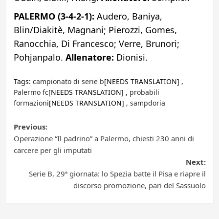
PALERMO (3-4-2-1):
Audero, Baniya,
Blin/Diakitè, Magnani; Pierozzi, Gomes,
Ranocchia, Di Francesco; Verre, Brunori;
Pohjanpalo.
Allenatore:
Dionisi.
Tags:
campionato di serie b
[NEEDS TRANSLATION] ,
Palermo fc
[NEEDS TRANSLATION] ,
probabili
formazioni
[NEEDS TRANSLATION] ,
sampdoria
Post
Previous:
Operazione “Il padrino” a Palermo, chiesti 230 anni di
navigation
carcere per gli imputati
Next:
Serie B, 29ª giornata: lo Spezia batte il Pisa e riapre il
discorso promozione, pari del Sassuolo