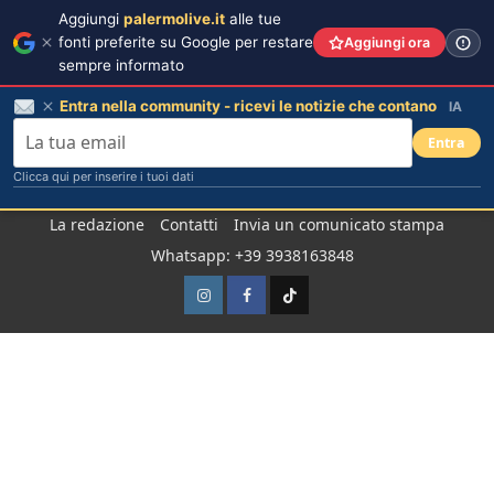
Aggiungi
palermolive.it
alle tue
fonti preferite su Google per restare
Aggiungi ora
sempre informato
Entra nella community - ricevi le notizie che contano
IA
Entra
Clicca qui per inserire i tuoi dati
Salta
La redazione
Contatti
Invia un comunicato stampa
al
Whatsapp: +39 3938163848
contenuto
Instagram
Facebook
TikTok