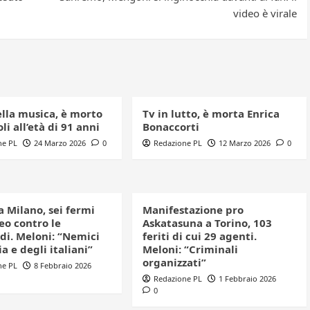
video è virale
ella musica, è morto
Tv in lutto, è morta Enrica
li all’età di 91 anni
Bonaccorti
ne PL
24 Marzo 2026
0
Redazione PL
12 Marzo 2026
0
a Milano, sei fermi
Manifestazione pro
eo contro le
Askatasuna a Torino, 103
di. Meloni: “Nemici
feriti di cui 29 agenti.
ia e degli italiani”
Meloni: “Criminali
organizzati”
ne PL
8 Febbraio 2026
Redazione PL
1 Febbraio 2026
0