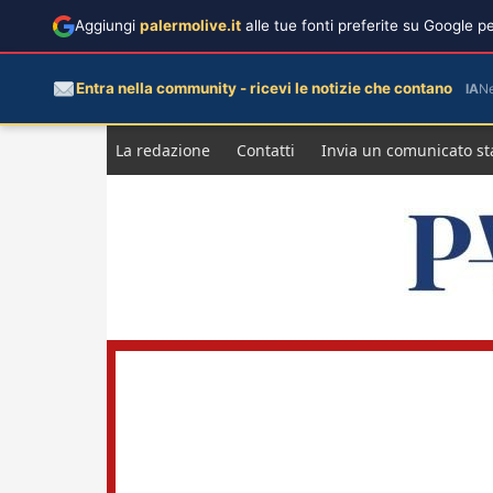
Aggiungi
palermolive.it
alle tue fonti preferite su Google 
Entra nella community - ricevi le notizie che contano
IA
N
Salta
La redazione
Contatti
Invia un comunicato s
al
contenuto