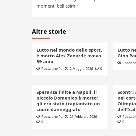
navigation
momenti bellissimi”
Altre storie
Lutto nel mondo dello sport,
Lutto n
è morto Alex Zanardi: aveva
Gino Pao
59 anni
Redazio
Redazione PL
2 Maggio 2026
0
Speranze finite a Napoli, il
Scontri 
piccolo Domenico è morto:
nel cort
gli era stato trapiantato un
Olimpia
cuore danneggiato
dell’Ital
Redazione PL
21 Febbraio 2026
Redazio
0
0