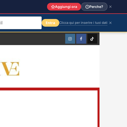
Aggiungi ora
Perche?
Entra
Clicca qui per inserire i tuoi dati
Instagram
Facebook
TikTok