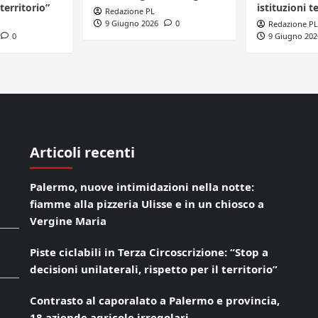
 territorio”
istituzioni te
Redazione PL
9 Giugno 2026
0
Redazione PL
0
9 Giugno 202
Articoli recenti
Palermo, nuove intimidazioni nella notte:
fiamme alla pizzeria Ulisse e in un chiosco a
Vergine Maria
Piste ciclabili in Terza Circoscrizione: “Stop a
decisioni unilaterali, rispetto per il territorio”
Contrasto al caporalato a Palermo e provincia,
18 aziende agricole irregolari