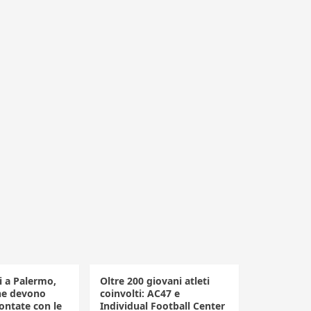
li a Palermo,
Oltre 200 giovani atleti
he devono
coinvolti: AC47 e
ontate con le
Individual Football Center