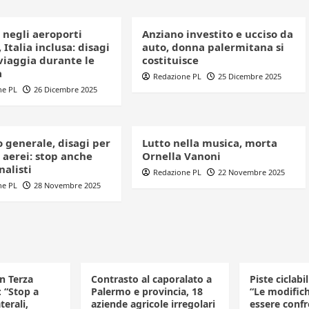
 negli aeroporti
Anziano investito e ucciso da
 Italia inclusa: disagi
auto, donna palermitana si
viaggia durante le
costituisce
à
Redazione PL
25 Dicembre 2025
ne PL
26 Dicembre 2025
 generale, disagi per
Lutto nella musica, morta
 aerei: stop anche
Ornella Vanoni
nalisti
Redazione PL
22 Novembre 2025
ne PL
28 Novembre 2025
in Terza
Contrasto al caporalato a
Piste ciclabi
: “Stop a
Palermo e provincia, 18
“Le modific
terali,
aziende agricole irregolari
essere confr