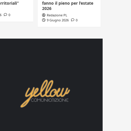
rritoriali”
fanno il pieno per l’estate
2026
6
0
Redazione PL
9 Giugno 2026
0