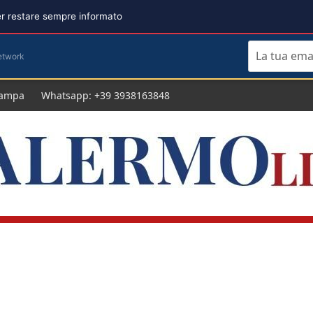
per restare sempre informato
etwork
tampa
Whatsapp: +39 3938163848