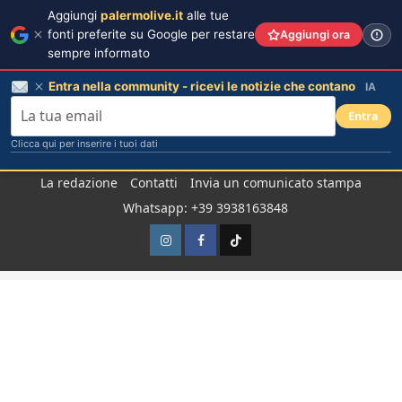
Aggiungi
palermolive.it
alle tue
fonti preferite su Google per restare
Aggiungi ora
sempre informato
Entra nella community - ricevi le notizie che contano
IA
Entra
Clicca qui per inserire i tuoi dati
Salta
La redazione
Contatti
Invia un comunicato stampa
al
Whatsapp: +39 3938163848
contenuto
Instagram
Facebook
TikTok