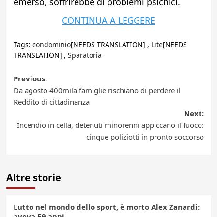
emerso, soffrirebbe di problemi psichici.
CONTINUA A LEGGERE
Tags:
condominio
[NEEDS TRANSLATION] ,
Lite
[NEEDS
TRANSLATION] ,
Sparatoria
Post
Previous:
Da agosto 400mila famiglie rischiano di perdere il
navigation
Reddito di cittadinanza
Next:
Incendio in cella, detenuti minorenni appiccano il fuoco:
cinque poliziotti in pronto soccorso
Altre storie
Lutto nel mondo dello sport, è morto Alex Zanardi:
aveva 59 anni