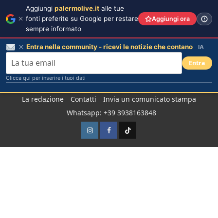
Aggiungi
palermolive.it
alle tue
fonti preferite su Google per restare
Aggiungi ora
sempre informato
Entra nella community - ricevi le notizie che contano
IA
Entra
Clicca qui per inserire i tuoi dati
Salta
La redazione
Contatti
Invia un comunicato stampa
al
Whatsapp: +39 3938163848
contenuto
Instagram
Facebook
TikTok