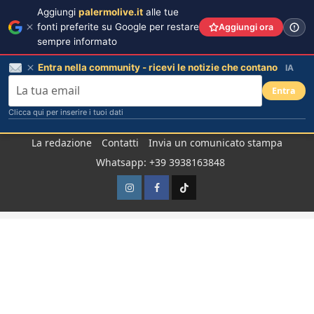
Aggiungi
palermolive.it
alle tue
fonti preferite su Google per restare
Aggiungi ora
sempre informato
Entra nella community - ricevi le notizie che contano
IA
Entra
Clicca qui per inserire i tuoi dati
Salta
La redazione
Contatti
Invia un comunicato stampa
al
Whatsapp: +39 3938163848
contenuto
Instagram
Facebook
TikTok