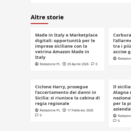
Altre storie
Made in Italy e Marketplace
Carbura
digitali: opportunità per le
l’allarme
imprese siciliane con la
tra i più
vetrina Amazon Made in
accise 
Italy
Redazio
Redazione PL
20 Aprile 2026
0
Ciclone Harry, prosegue
Il sicil
l’accertamento dei danni in
Alagna 
Sicilia: si riunisce la cabina di
nazional
regia regionale
per la p
azienda
Redazione PL
17 Febbraio 2026
0
Redazio
0