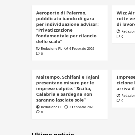
Aeroporto di Palermo,
Wizz Air
pubblicato bando di gara
rotte ve
per individuazione advisor:
di lavor
“Privatizzazione
Redazio
fondamentale per rilancio
0
dello scalo”
Redazione PL
6 Febbraio 2026
0
Maltempo, Schifani e Tajani
Imprese
presentano misure per le
ciclone 
imprese colpite: “Sicilia,
arriva i
Calabria e Sardegna non
Redazio
saranno lasciate sole”
0
Redazione PL
2 Febbraio 2026
0
Ultime notizie