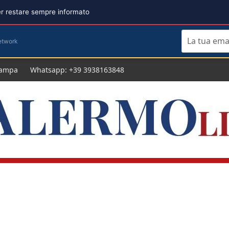
per restare sempre informato
etwork
tampa
Whatsapp: +39 3938163848