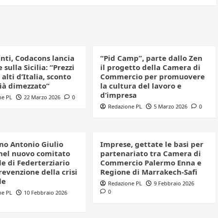
nti, Codacons lancia
“Pid Camp”, parte dallo Zen
 sulla Sicilia: “Prezzi
il progetto della Camera di
 alti d’Italia, sconto
Commercio per promuovere
già dimezzato”
la cultura del lavoro e
d’impresa
ne PL
22 Marzo 2026
0
Redazione PL
5 Marzo 2026
0
iano Antonio Giulio
Imprese, gettate le basi per
nel nuovo comitato
partenariato tra Camera di
e di Federterziario
Commercio Palermo Enna e
revenzione della crisi
Regione di Marrakech-Safi
le
Redazione PL
9 Febbraio 2026
0
ne PL
10 Febbraio 2026