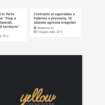
i in Terza
Contrasto al caporalato a
ne: “Stop a
Palermo e provincia, 18
laterali,
aziende agricole irregolari
il territorio”
Redazione PL
9 Giugno 2026
0
6
0