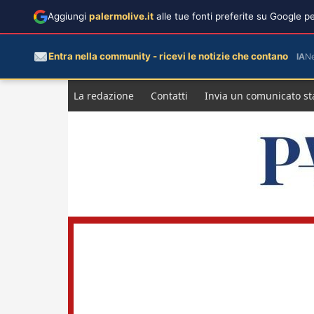
Aggiungi
palermolive.it
alle tue fonti preferite su Google 
Entra nella community - ricevi le notizie che contano
IA
N
Salta
La redazione
Contatti
Invia un comunicato s
al
contenuto