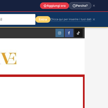
Aggiungi ora
Perche?
Entra
Clicca qui per inserire i tuoi dati
Instagram
Facebook
TikTok