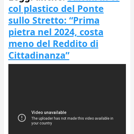
col plastico del Ponte
sullo Stretto: “Prima
pietra nel 2024, costa
meno del Reddito di
Cittadinanza”