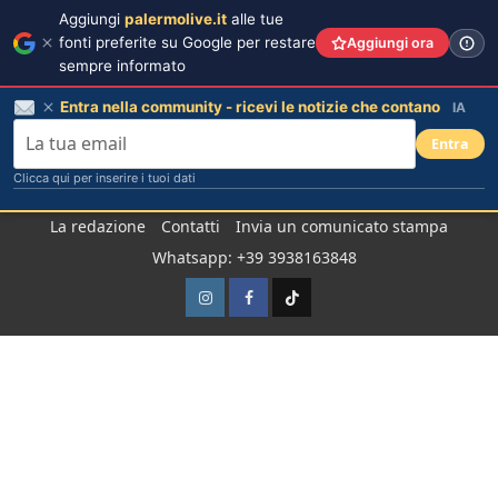
Aggiungi
palermolive.it
alle tue
fonti preferite su Google per restare
Aggiungi ora
sempre informato
Entra nella community - ricevi le notizie che contano
IA
Entra
Clicca qui per inserire i tuoi dati
Salta
La redazione
Contatti
Invia un comunicato stampa
al
Whatsapp: +39 3938163848
contenuto
Instagram
Facebook
TikTok