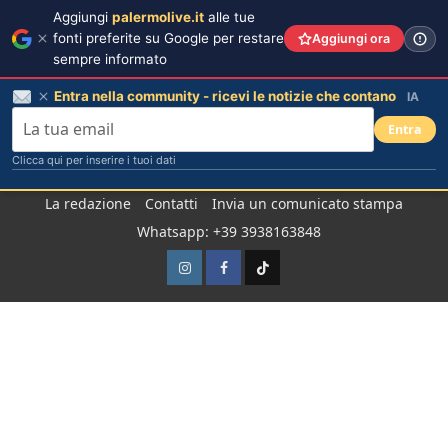
Aggiungi
palermolive.it
alle tue
fonti preferite su Google per restare
Aggiungi ora
sempre informato
Entra nella community - ricevi le notizie che contano
IA
Entra
Clicca qui per inserire i tuoi dati
Salta
La redazione
Contatti
Invia un comunicato stampa
al
Whatsapp: +39 3938163848
contenuto
Instagram
Facebook
TikTok