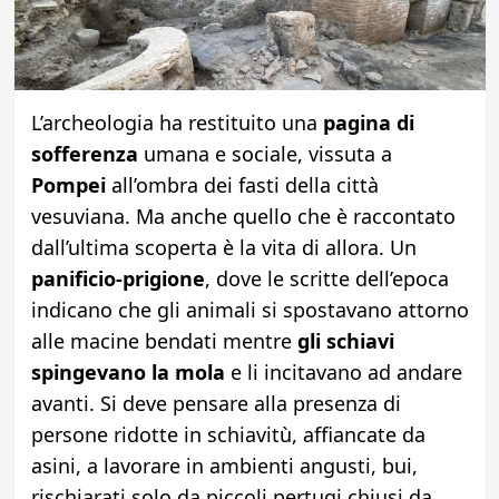
L’archeologia ha restituito una
pagina di
sofferenza
umana e sociale, vissuta a
Pompei
all’ombra dei fasti della città
vesuviana. Ma anche quello che è raccontato
dall’ultima scoperta è la vita di allora. Un
panificio-prigione
, dove le scritte dell’epoca
indicano che gli animali si spostavano attorno
alle macine bendati mentre
gli schiavi
spingevano la mola
e li incitavano ad andare
avanti. Si deve pensare alla presenza di
persone ridotte in schiavitù, affiancate da
asini, a lavorare in ambienti angusti, bui,
rischiarati solo da piccoli pertugi chiusi da