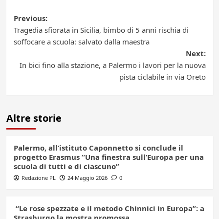
Post
Previous:
Tragedia sfiorata in Sicilia, bimbo di 5 anni rischia di
navigation
soffocare a scuola: salvato dalla maestra
Next:
In bici fino alla stazione, a Palermo i lavori per la nuova
pista ciclabile in via Oreto
Altre storie
Palermo, all’istituto Caponnetto si conclude il
progetto Erasmus “Una finestra sull’Europa per una
scuola di tutti e di ciascuno”
Redazione PL
24 Maggio 2026
0
“Le rose spezzate e il metodo Chinnici in Europa”: a
Strasburgo la mostra promossa