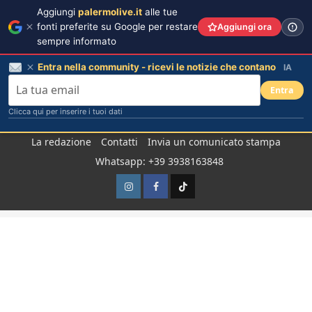
Aggiungi
palermolive.it
alle tue
fonti preferite su Google per restare
Aggiungi ora
sempre informato
Entra nella community - ricevi le notizie che contano
IA
Entra
Clicca qui per inserire i tuoi dati
Salta
La redazione
Contatti
Invia un comunicato stampa
al
Whatsapp: +39 3938163848
contenuto
Instagram
Facebook
TikTok