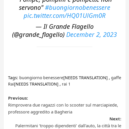
servono"
#buongiornobenessere
pic.twitter.com/HQ01UlGm0R
— Il Grande Flagello
(@grande_flagello)
December 2, 2023
Tags:
buongiorno benessere
[NEEDS TRANSLATION] ,
gaffe
Rai
[NEEDS TRANSLATION] ,
rai 1
Post
Previous:
Rimprovera due ragazzi con lo scooter sul marciapiede,
navigation
professore aggredito a Bagheria
Next:
Palermitani ‘troppo dipendenti’ dall’auto, la città tra le