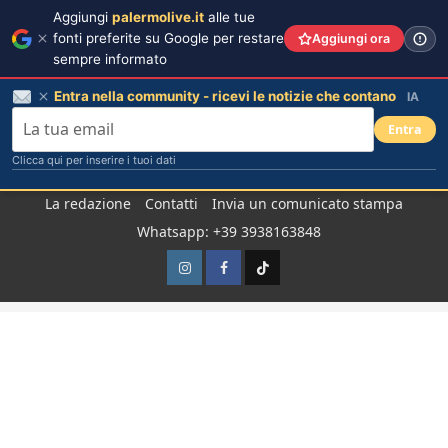
Aggiungi
palermolive.it
alle tue
fonti preferite su Google per restare
Aggiungi ora
sempre informato
Entra nella community - ricevi le notizie che contano
IA
Entra
Clicca qui per inserire i tuoi dati
Salta
La redazione
Contatti
Invia un comunicato stampa
al
Whatsapp: +39 3938163848
contenuto
Instagram
Facebook
TikTok