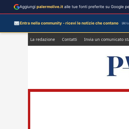
Aggiungi
palermolive.it
alle tue fonti preferite su Google 
Entra nella community - ricevi le notizie che contano
IA
N
Salta
La redazione
Contatti
Invia un comunicato s
al
contenuto