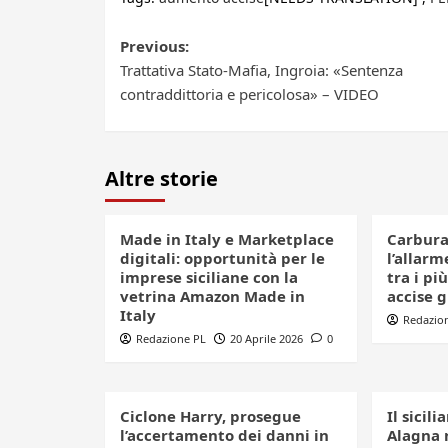
Post
Previous:
Trattativa Stato-Mafia, Ingroia: «Sentenza
navigation
contraddittoria e pericolosa» – VIDEO
Altre storie
Made in Italy e Marketplace
Carbura
digitali: opportunità per le
l’allarme
imprese siciliane con la
tra i più
vetrina Amazon Made in
accise 
Italy
Redazio
Redazione PL
20 Aprile 2026
0
Ciclone Harry, prosegue
Il sicil
l’accertamento dei danni in
Alagna 