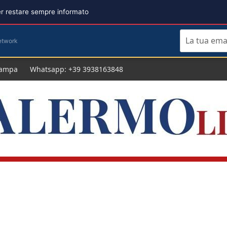
per restare sempre informato
etwork
tampa
Whatsapp: +39 3938163848