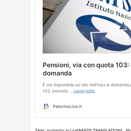
Tags:
aumento accise
[NEEDS TRANSLATION] ,
PE