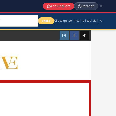
Aggiungi ora
Perche?
Entra
Clicca qui per inserire i tuoi dati
Instagram
Facebook
TikTok